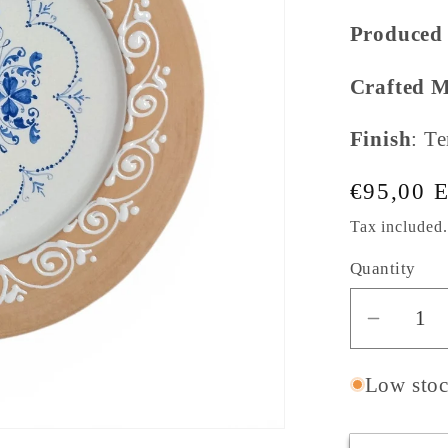
g
Produced 
i
Crafted 
o
n
Finish
: T
Regular
€95,00 
price
Tax included
Quantity
Decrea
quantit
for
Low stock
Sicilian
Cerami