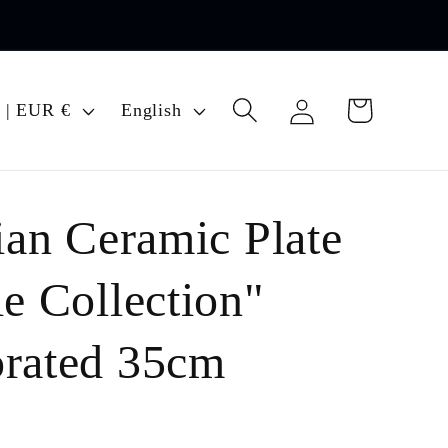
Log
L
Cart
Italy | EUR €
English
in
a
n
g
lian Ceramic Plate
u
a
ie Collection"
g
rated 35cm
e