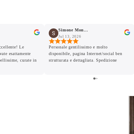
Simone Mondello
Jul 13, 2026
ccellente! Le
Personale gentilissimo e molto
vate esattamente
disponibile, pagina Internet/social ben
ellissime, curate in
strutturata e dettagliata. Spedizione
tima qualità. Grazie
veloce con articoli ben imballati . La
 la disponibilità e la
merce è arrivata intatta, le foto danno già
e seguito ogni
un’idea della qualità del prodotto ma dal
ibuito a rendere
vivo.. stupende! Grazie , alla prossima
n giorno importante.
a chiunque cerchi
 un servizio
i cuore! ❤️