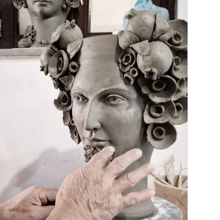
sapere se avevano uno Gnomo in estate!
Per fare un regalo di compleanno ad una
persona a me molto cara❤️ Ebbene sì!
Regalo più che gradito e la commozione
negli occhi della persona che l'ha ricevuto
avevo il cuore colmo di gioia😍💖
Consiglio vivamente di passare da Bottega
Sicula in via dei Mille a Messina
rimarrete senza parole negozio elegante,
raffinato, colorato e ricco di calore! 🥰🍀