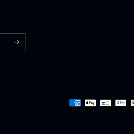
Payment
methods