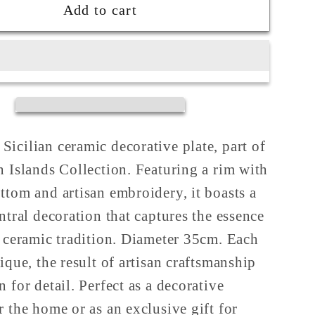
Plate
Add to cart
olie
&quot;Eolie
ion&quot;
Collection&quot;
ted
Decorated
35cm
icilian ceramic decorative plate, part of
n Islands Collection. Featuring a rim with
ttom and artisan embroidery, it boasts a
entral decoration that captures the essence
n ceramic tradition. Diameter 35cm. Each
ique, the result of artisan craftsmanship
 for detail. Perfect as a decorative
r the home or as an exclusive gift for