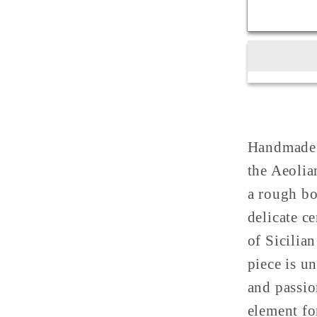
Plate
&quot;E
Collect
Decora
35cm
Handmade S
the Aeolia
a rough bo
delicate c
of Sicilia
piece is un
and passion
element fo