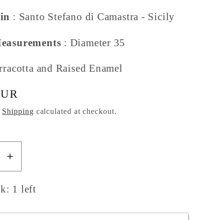
in
: Santo Stefano di Camastra - Sicily
Measurements
: Diameter 35
erracotta and Raised Enamel
EUR
.
Shipping
calculated at checkout.
se
Increase
y
quantity
for
: 1 left
Sicilian
c
Ceramic