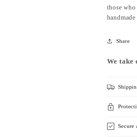
those who 
handmade 
Share
We take 
Shippin
Protect
Secure 