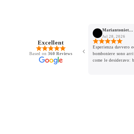
Mariantonietta Mammone
Jul 28, 2026
Excellent
ula per la
Esperienza davvero e
Based on
360 Reviews
 figlio e il
bomboniere sono arri
facente sia
come le desideravo: b
eramiche di
ogni dettaglio e di ot
ione finale
per la professionalità,
oni e
pazienza con cui avet
ia e
richiesta. Avete contr
 e la
ancora più speciale u
lo che
Consiglio vivamente 
bomboniere eleganti e
impeccabile. Grazie d