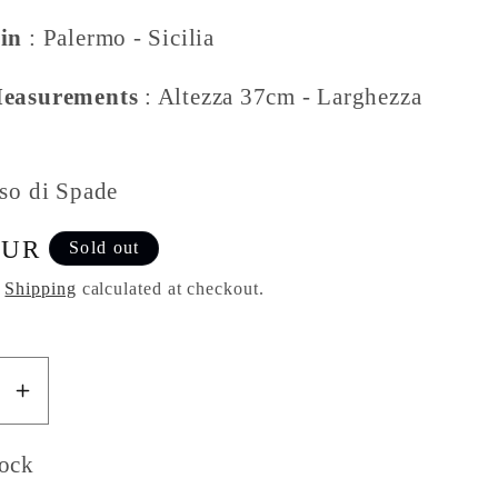
in
: Palermo - Sicilia
Measurements
: Altezza 37cm - Larghezza
sso di Spade
EUR
Sold out
.
Shipping
calculated at checkout.
se
Increase
y
quantity
for
tock
Sicilian