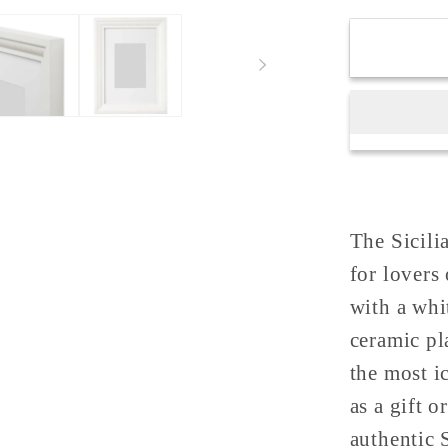
Cerami
Playing
Card
&quot;
di
Spade&
The Sicili
for lovers
with a whi
ceramic pla
the most ic
as a gift 
authentic S