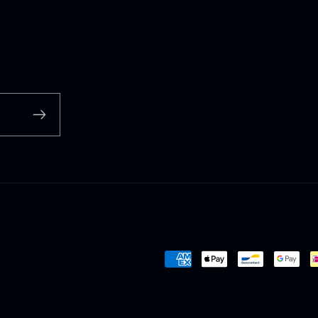
Payment
methods