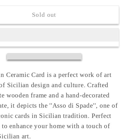
c
Ceramic
Playing
Sold out
Card
Asso
&quot;Asso
di
quot;
Spade&quot;
an Ceramic Card is a perfect work of art
 of Sicilian design and culture. Crafted
te wooden frame and a hand-decorated
te, it depicts the ''Asso di Spade'', one of
onic cards in Sicilian tradition. Perfect
or to enhance your home with a touch of
icilian art.