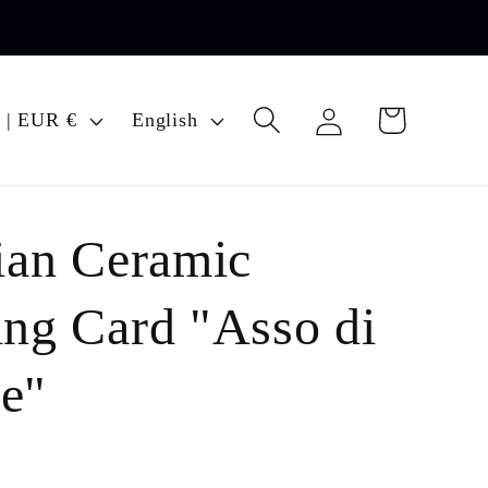
Log
L
Cart
Italy | EUR €
English
in
a
n
g
lian Ceramic
u
a
ing Card "Asso di
g
e"
e