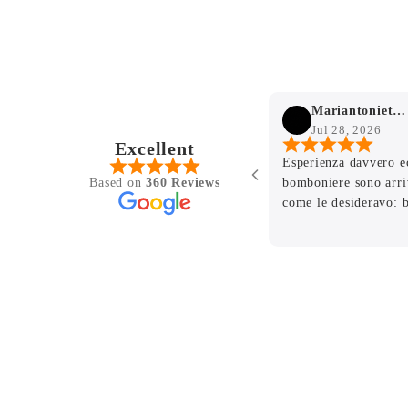
Mariantonietta Mammone
Jul 28, 2026
Excellent
ula per la
Esperienza davvero e
Based on
360 Reviews
 figlio e il
bomboniere sono arri
facente sia
come le desideravo: b
eramiche di
ogni dettaglio e di ot
ione finale
per la professionalità,
oni e
pazienza con cui avet
ia e
richiesta. Avete contr
 e la
ancora più speciale u
lo che
Consiglio vivamente 
bomboniere eleganti e
impeccabile. Grazie d