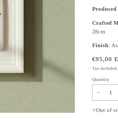
g
Produced 
i
Crafted 
o
28cm
n
Finish
: A
Regular
€95,00 
price
Tax included
Quantity
Decrea
quantit
for
Out of s
Sicilian