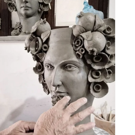
esitare un attimo li ho contattati per
sapere se avevano uno Gnomo in estate!
Per fare un regalo di compleanno ad una
persona a me molto cara❤️ Ebbene sì!
Regalo più che gradito e la commozione
negli occhi della persona che l'ha ricevuto
avevo il cuore colmo di gioia😍💖
Consiglio vivamente di passare da Bottega
Sicula in via dei Mille a Messina
rimarrete senza parole negozio elegante,
raffinato, colorato e ricco di calore! 🥰🍀