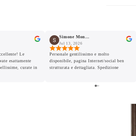
Simone Mondello
Jul 13, 2026
ccellente! Le
Personale gentilissimo e molto
vate esattamente
disponibile, pagina Internet/social ben
ellissime, curate in
strutturata e dettagliata. Spedizione
tima qualità. Grazie
veloce con articoli ben imballati . La
 la disponibilità e la
merce è arrivata intatta, le foto danno già
e seguito ogni
un’idea della qualità del prodotto ma dal
ibuito a rendere
vivo.. stupende! Grazie , alla prossima
n giorno importante.
a chiunque cerchi
 un servizio
i cuore! ❤️