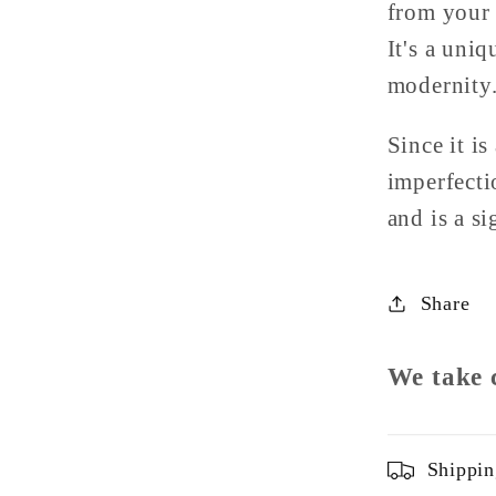
from your 
It's a uniq
modernity
Since it i
imperfecti
and is a s
Share
We take 
Shippin