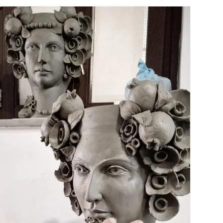
regalo di battesimo unico e originale
consigliata dal proprietario Gianluca 🥰
regalo più che apprezzato da chi lha
ricevuto una natività in un piatto da
appendere regalo bellissimo 😍😍😍 e
l'altro appena qualche giorno fa senza
esitare un attimo li ho contattati per
sapere se avevano uno Gnomo in estate!
Per fare un regalo di compleanno ad una
persona a me molto cara❤️ Ebbene sì!
Regalo più che gradito e la commozione
negli occhi della persona che l'ha ricevuto
avevo il cuore colmo di gioia😍💖
Consiglio vivamente di passare da Bottega
Sicula in via dei Mille a Messina
rimarrete senza parole negozio elegante,
raffinato, colorato e ricco di calore! 🥰🍀