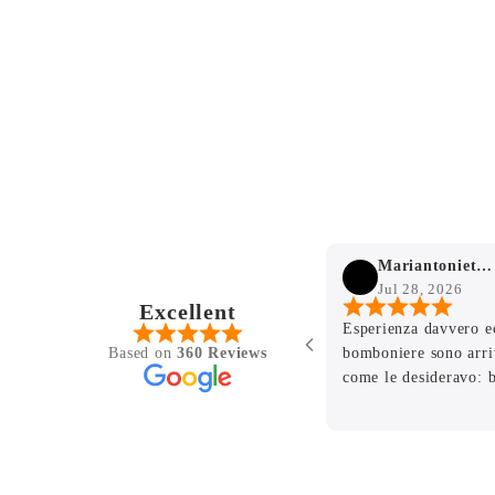
Mariantonietta Mammone
Jul 28, 2026
Excellent
ula per la
Esperienza davvero e
Based on
360 Reviews
 figlio e il
bomboniere sono arri
facente sia
come le desideravo: b
eramiche di
ogni dettaglio e di ot
ione finale
per la professionalità,
oni e
pazienza con cui avet
ia e
richiesta. Avete contr