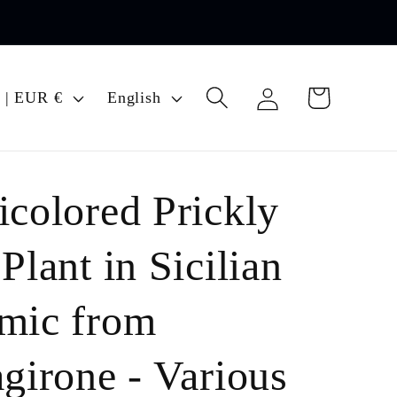
Log
L
Cart
Italy | EUR €
English
in
a
n
g
icolored Prickly
u
a
Plant in Sicilian
g
mic from
e
agirone - Various