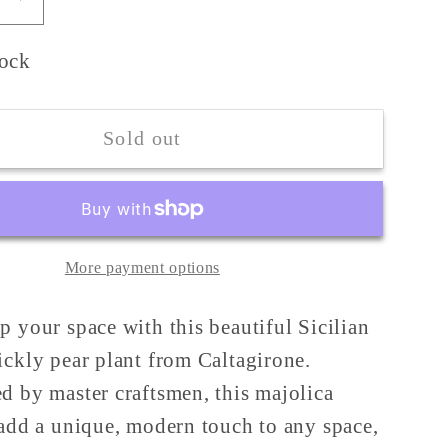
se
Increase
y
quantity
for
tock
lored
Multicolored
Prickly
Pear
Sold out
Plant
in
Sicilian
c
Ceramic
More payment options
from
rone
Caltagirone
p your space with this beautiful Sicilian
-
s
Various
ickly pear plant from Caltagirone.
Sizes
d by master craftsmen, this majolica
 add a unique, modern touch to any space,