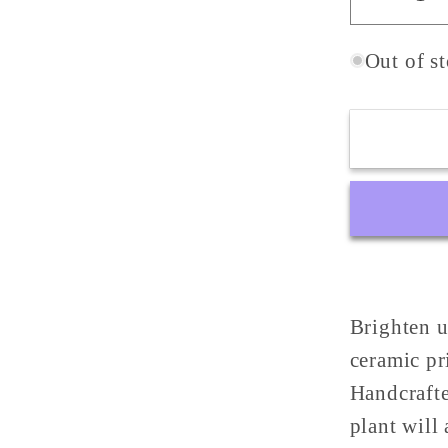
Decrea
quantit
for
Out of s
Multico
Prickly
Pear
Plant
in
Sicilian
Cerami
from
Caltagi
Brighten u
-
Variou
ceramic pr
Sizes
Handcrafte
plant will