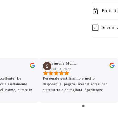
Protect
Secure 
Simone Mondello
Jul 13, 2026
ccellente! Le
Personale gentilissimo e molto
vate esattamente
disponibile, pagina Internet/social ben
ellissime, curate in
strutturata e dettagliata. Spedizione
tima qualità. Grazie
veloce con articoli ben imballati . La
 la disponibilità e la
merce è arrivata intatta, le foto danno già
e seguito ogni
un’idea della qualità del prodotto ma dal
ibuito a rendere
vivo.. stupende! Grazie , alla prossima