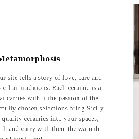
n giorno importante.
a chiunque cerchi
 un servizio
i cuore! ❤️
 Metamorphosis
r site tells a story of love, care and
icilian traditions. Each ceramic is a
at carries with it the passion of the
refully chosen selections bring Sicily
 quality ceramics into your spaces,
rth and carry with them the warmth
n of our Island.