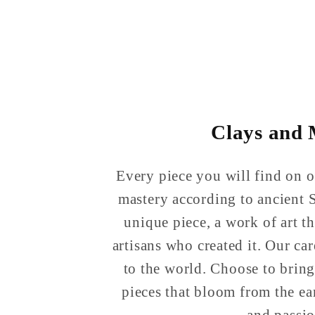
 e la
ancora più speciale u
lo che
Consiglio vivamente 
bomboniere eleganti e
impeccabile. Grazie d
Clays and
Every piece you will find on ou
mastery according to ancient S
unique piece, a work of art th
artisans who created it. Our ca
to the world. Choose to bring
pieces that bloom from the ea
and passio