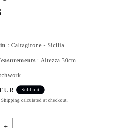
s
in
: Caltagirone - Sicilia
Measurements
: Altezza 30cm
atchwork
 EUR
Sold out
.
Shipping
calculated at checkout.