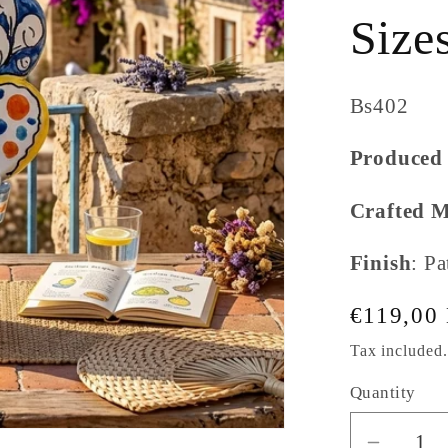
g
Size
i
o
SKU:
Bs402
n
Produced 
Crafted 
Finish
: P
Regular
€119,00
price
Tax included
Quantity